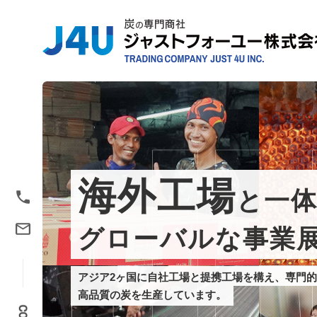
JUST4U
海外工場
と一
グローバルな事業
アジア2ヶ国に
自社工場と
提携工場を構え、
専門的
高品質の炭を生産しています。