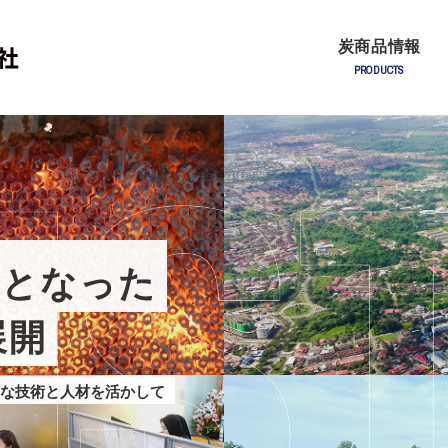
炭商品情報
PRODUCTS
体となった
展開
な技術と
人材を活かして