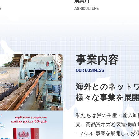
農業用
Y
AGRICULTURE
事業内容
OUR BUSINESS
海外とのネット
様々な事業を
展
私たちは炭の生産・輸入卸
売、高品質オガ粉製造機輸
ーバルに事業を展開してお