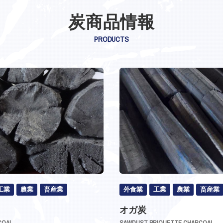
炭商品情報
PRODUCTS
工業
農業
畜産業
外食業
工業
農業
畜産業
オガ炭
COAL
SAWDUST BRIQUETTE CHARCOAL